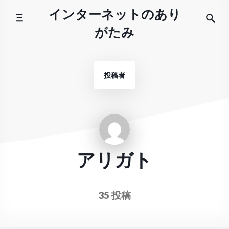
コ
インターネットのあり
ン
がたみ
テ
ン
ツ
投稿者
へ
ス
キ
ッ
プ
アリガト
35 投稿