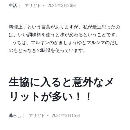
カ
投
生活
アリガト
2021年3月23日
テ
稿
ゴ
者:
リ
料理上手という言葉がありますが、私が最近思ったの
ー:
は、いい調味料を使うと味が変わるということです。
うちは、マルキンのかきしょうゆとマルシマのだし
のもとみなぎの味噌を使っています。
生協に入ると意外なメ
リットが多い！！
カ
投
暮らし
アリガト
2021年3月15日
テ
稿
ゴ
者: