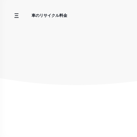
コ
ン
車のリサイクル料金
テ
ン
ツ
へ
ス
キ
ッ
プ