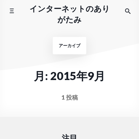
コ
インターネットのあり
ン
がたみ
テ
ン
ツ
アーカイブ
へ
ス
キ
ッ
月:
2015年9月
プ
1 投稿
注目