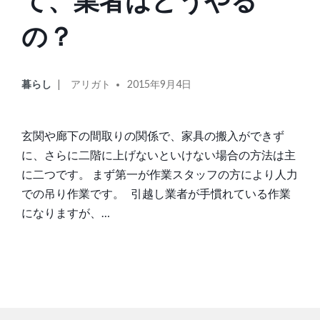
て、業者はどうやる
の？
カ
投
暮らし
アリガト
2015年9月4日
テ
稿
ゴ
者:
リ
玄関や廊下の間取りの関係で、家具の搬入ができず
ー:
に、さらに二階に上げないといけない場合の方法は主
に二つです。 まず第一が作業スタッフの方により人力
での吊り作業です。 引越し業者が手慣れている作業
になりますが、…