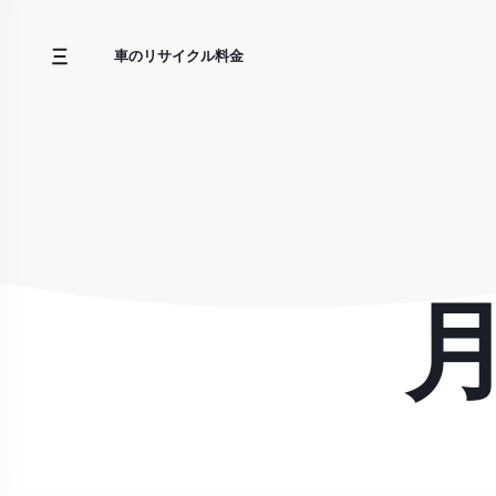
コ
ン
車のリサイクル料金
テ
ン
ツ
へ
ス
キ
ッ
プ
月