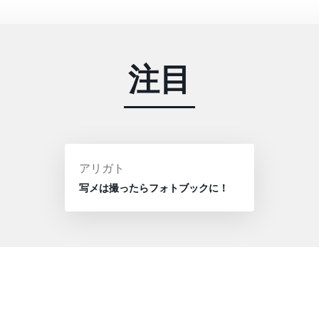
注目
投
アリガト
稿
写メは撮ったらフォトブックに！
者: