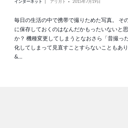
カ
投
インターネット
アリガト
2015年7月19日
テ
稿
ゴ
者:
毎日の生活の中で携帯で撮りためた写真。 そ
リ
に保存しておくのはなんだかもったいないと
ー:
か？ 機種変更してしまうとなおさら「昔撮っ
化してしまって見直すことすらないこともあ
&…